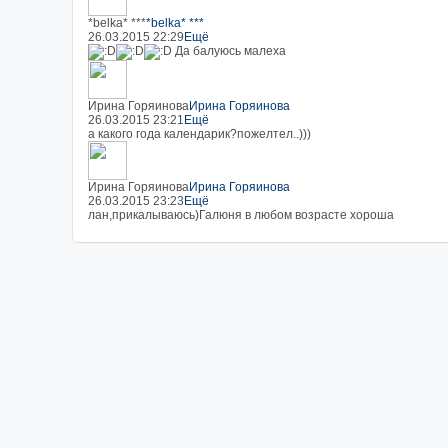
*belka* ***
*belka* ***
26.03.2015 22:29
Ещё
Да балуюсь малеха
Ирина Горяинова
Ирина Горяинова
26.03.2015 23:21
Ещё
а какого года календарик?пожелтел..)))
Ирина Горяинова
Ирина Горяинова
26.03.2015 23:23
Ещё
лан,прикалываюсь)Галюня в любом возрасте хороша