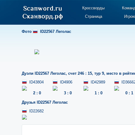
Кроссворды
Коман
Страница
Игрок
Фото
ID22567 Леголас
Дуэли
ID22567 Леголас
,
счет 246 : 15
,
тур 9
,
место в рейтин
ID43804
ID4906
ID42989
ID3666
2
:
0
3
:
0
1
:
0
0
:
1
Друзья
ID22567 Леголас
ID22682