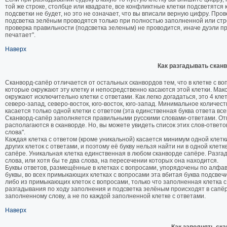
той же строке, столбце или квадрате, все конфликтные клетки подсветятся 
подсветки не будет, но это не означает, что вы вписали верную цифру. Пр
подсветка зелёным проводятся только при полностью заполненной или стро
проверка правильности (подсветка зеленым) не проводится, иначе дуэли п
печатает".
Наверх
Как разгадывать скан
Сканворд-сапёр отличается от остальных сканвордов тем, что в клетке с во
которые окружают эту клетку и непосредственно касаются этой клетки. Макси
окружают исключительно клетки с ответами. Как легко догадаться, это 4 клетки
северо-запад, северо-восток, юго-восток, юго-запад. Минимальное количество
касается только одной клетки с ответом (эта единственная буква ответа все
Сканворд-сапёр заполняется правильными русскими словами-ответами. Отве
располагаются в сканворде. Но, вы можете увидеть список этих слов-ответо
слова".
Каждая клетка с ответом (кроме уникальной) касается минимум одной клетки
других клеток с ответами, и поэтому её букву нельзя найти ни в одной клетк
сапёре. Уникальная клетка единственная в любом сканворде сапёре. Разгад
слова, или хотя бы те два слова, на пересечении которых она находится.
Буквы ответов, размещённые в клетках с вопросами, упорядочены по алфав
буквы, во всех примыкающих клетках с вопросами эта вбитая буква подсвечив
либо из примыкающих клеток с вопросами, только что заполненная клетка 
разгадывания по ходу заполнения и подсветка зелёным происходят в сапёр
заполненному слову, а не по каждой заполненной клетке с ответами.
Наверх