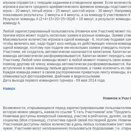
игроков справятся с текущим заданием в отведенное время. Если количес
игроков в расчете среднего арифметического времени команды подставятся
игрок – 20 минут, пятый игрок – 25 минут, шестой игрок – 30 минут. Наприме
показавших результаты: 2 минуты и 4 минуты, а за команду Б участвовало 6 и
Результат команды А (2+4+15+20+25+30)/6 = 16 минут, а результат команды
команду А.
Любой зарегистрированный пользователь (Новичок или Участник) может по
причем игрок может подать несколько заявок в разные команды. Заявки ут
Максимальное количество игроков в одной команде - 6, поэтому подавая заявк
чтобы включить вас, надо будет кого-нибудь из действующих членов команд
одной команде, поэтому при подаче им нескольких заявок утвердить получит
Участники, её создатель автоматически назначается капитаном. Капитан к
команда автоматически расформировывается. Капитан может передать «ка
Участнику. Любой член команды может в любой момент покинуть свою команд
повязку другому её члену, команда автоматически расформировывается. К
вступление в свою команду любым другим игрокам, а также исключать из с
Каждая команда имеет в своем распоряжении приватную ленту команды, в к
обмениваться фотографиями, файлами и видеоссылками.
Дата выхода первого командного турнира - 09 мая 2014 года.
Наверх
Новичок и Учас
Возможности, открывающиеся перед зарегистрированными пользователями 
которую можно увидеть, нажав по ссылке "Стать Участником" или "Продлить 
Новичкам доступны конкурсный сканворд, участие в рейтингах, дуэлях, на 
социалка (Моя страница), статистика одной своей последней дуэли. Нович
Участникам доступны любое количество в день любых головоломок (нет лими
чужих. Участники могут неограниченно пользоваться подсказками, т.е. откр