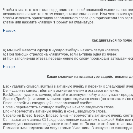
Как заполнять ск
Чтобы вписать ответ в сканворд, кликните левой клавишей мышки на соотв
незаполненная клетка в этом слове, а также само слово. Или можно кликнут
Чтобы изменить ориентацию заполняемого слова (по горизонтали / по верт
клетке или нажмите клавишу "Пробел" на клавиатуре.
Наверх
Как двигаться по полю
а) Мышкой навести курсор в нужную ячейку и нажать левую клавишу.
б) При помощи стрелок на клавиатуре, если активна одна из ячеек.
в) При заполнении ответа передвижение по слову происходит автоматическ
Наверх
Какие клавиши на клавиатуре задействованы д
Esc - удалить символ, вбитый в активную ячейку и перейти к следующей яче
Del - удалить символ, вбитый в активную ячейку и остаться в ячейке.
BackSpace - удалить символ, вбитый в активную ячейку и вернуться к преды
Space (Пробел) - изменить ориентацию вводимого слова (по вертикали / по 
Enter - перейти к следующей незаполненной ячейке.
Home - переместить активную ячейку на начало вводимого слова.
End - переместить активную ячейку в конец вводимого слова.
Стрелочки Влево, Вверх, Вправо, Вниз - переместить активную ячейку соотв
Ctrl - зажатая клавиша Ctrl с одновременным нажатием клавишей Enter или
инициирует появление подсказки в этой клетке. То есть в этой клетке авто
Пользоваться подсказками могут только Участники. В конкурсных сканворда