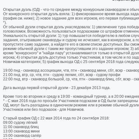
Открытая дуэль (ОД) - что-то среднее между конкурсным сканвордом и обыч
От конкурсного открытая дуэль взяла: 1) фиксированное время выхода зад
(график см. ниже); 2) новое задание для всех игроков, его первая публикаци
*).
От обычной дуэли открытая дуэль унаследовала: 1) увеличение тура побед
головоломок. Возможность пользоваться подсказками со штрафом отменена с
Уникальность открытой дуэли: 1) тур повышается победителю в любом случае
задания, отыгравшие сканворды и судоку не исчезают, как в конкурсном, а 
пропустите само задание, а найдете его в своем списке доступных. Вы смо
режиме обычной дуэли с таким же пропустившим это задание игроком; 3) а
кроме "конкурсного" и "найди пару" устанавливаются только в открытой ду
игрока; 4) открытая дуэль доступна только Участникам, в том числе и по з
Новичкам категориях; 5) график выхода ОД с 25 сентября 2018 года следую
19:00 пнд - сканворд ассоциации, чтв, птн - сканворд мини, сбт, вскр - сканв
21:00 пнд, втр, ср, чтв, птн - судоку легкие, сбт, вскр - судоку профи
22:00 пнд, втр - сканворд большой, ср, чтв, птн - сканворд блиц, сбт, вскр - с
Дата выхода первой открытой дуэли - 23 декабря 2013 года.
Кроме того во вторник и среду в 19:00 - командный турнир, а в 20:00 ежедн
* - С мая 2016 года по просьбе Участников подсказки в ОД были запрещены
ОД, могут быть разгаданы в одиночном режиме или в режиме обычной дуэли
Участников или без подсказок - для Новичков.
Старый график ОД с 22 мая 2014 года по 24 сентября 2018:
09:00 судоку лёгкий
11:00 сканворд блиц
13:00 сканворд мини
15:00 сканворд сапёр