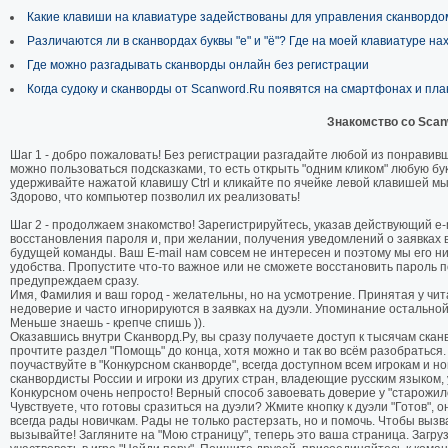
Какие клавиши на клавиатуре задействованы для управления сканвордом
Различаются ли в сканвордах буквы "е" и "ё"? Где на моей клавиатуре на
Где можно разгадывать сканворды онлайн без регистрации
Когда судоку и сканворды от Scanword.Ru появятся на смартфонах и пл
Знакомство со Scan
Шаг 1 - добро пожаловать! Без регистрации разгадайте любой из понравивш
можно пользоваться подсказками, то есть открыть "одним кликом" любую бук
удерживайте нажатой клавишу Ctrl и кликайте по ячейке левой клавишей мы
Здорово, что компьютер позволил их реализовать!
Шаг 2 - продолжаем знакомство! Зарегистрируйтесь, указав действующий e-m
восстановления пароля и, при желании, получения уведомлений о заявках 
будущей команды. Ваш E-mail нам совсем не интересен и поэтому мы его ни
удобства. Пропустите что-то важное или не сможете восстановить пароль по
предупреждаем сразу.
Имя, Фамилия и ваш город - желательны, но на усмотрение. Принятая у чи
недоверие и часто игнорируются в заявках на дуэли. Упоминание остально
Меньше знаешь - крепче спишь )).
Оказавшись внутри Сканворд.Ру, вы сразу получаете доступ к тысячам сканв
прочтите раздел "Помощь" до конца, хотя можно и так во всём разобраться
поучаствуйте в "Конкурсном сканворде", всегда доступном всем игрокам и н
сканвордисты России и игроки из других стран, владеющие русским языком,
Конкурсном очень непросто! Верный способ завоевать доверие у "старожило
Чувствуете, что готовы сразиться на дуэли? Жмите кнопку к дуэли "Готов", 
всегда рады новичкам. Рады не только растерзать, но и помочь. Чтобы вызв
вызывайте! Загляните на "Мою страницу", теперь это ваша страница. Загру