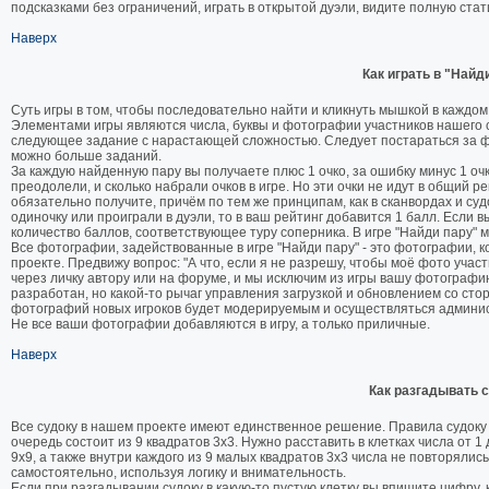
подсказками без ограничений, играть в открытой дуэли, видите полную стат
Наверх
Как играть в "Найд
Суть игры в том, чтобы последовательно найти и кликнуть мышкой в каждом
Элементами игры являются числа, буквы и фотографии участников нашего с
следующее задание с нарастающей сложностью. Следует постараться за ф
можно больше заданий.
За каждую найденную пару вы получаете плюс 1 очко, за ошибку минус 1 очк
преодолели, и сколько набрали очков в игре. Но эти очки не идут в общий ре
обязательно получите, причём по тем же принципам, как в сканвордах и судо
одиночку или проиграли в дуэли, то в ваш рейтинг добавится 1 балл. Если 
количество баллов, соответствующее туру соперника. В игре "Найди пару" мо
Все фотографии, задействованные в игре "Найди пару" - это фотографии, к
проекте. Предвижу вопрос: "А что, если я не разрешу, чтобы моё фото учас
через личку автору или на форуме, и мы исключим из игры вашу фотограф
разработан, но какой-то рычаг управления загрузкой и обновлением со с
фотографий новых игроков будет модерируемым и осуществляться админист
Не все ваши фотографии добавляются в игру, а только приличные.
Наверх
Как разгадывать 
Все судоку в нашем проекте имеют единственное решение. Правила судоку 
очередь состоит из 9 квадратов 3х3. Нужно расставить в клетках числа от 1
9х9, а также внутри каждого из 9 малых квадратов 3х3 числа не повторялис
самостоятельно, используя логику и внимательность.
Если при разгадывании судоку в какую-то пустую клетку вы впишите цифру