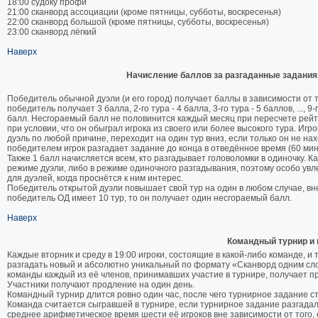
18:00 судоку профи
21:00 сканворд ассоциации (кроме пятницы, субботы, воскресенья)
22:00 сканворд большой (кроме пятницы, субботы, воскресенья)
23:00 сканворд лёгкий
Наверх
Начисление баллов за разгаданные задания
Победитель обычной дуэли (и его город) получает баллы в зависимости от ту
победитель получает 3 балла, 2-го тура - 4 балла, 3-го тура - 5 баллов, ..., 
балл. Несгораемый балл не половинится каждый месяц при пересчете рейт
при условии, что он обыграл игрока из своего или более высокого тура. Игр
дуэль по любой причине, переходит на один тур вниз, если только он не на
победителем игрок разгадает задание до конца в отведённое время (60 мину
Также 1 балл начисляется всем, кто разгадывает головоломки в одиночку. К
режиме дуэли, либо в режиме одиночного разгадывания, поэтому особо увле
для дуэлей, когда проснётся к ним интерес.
Победитель открытой дуэли повышает свой тур на один в любом случае, вне
победитель ОД имеет 10 тур, то он получает один несгораемый балл.
Наверх
Командный турнир и
Каждые вторник и среду в 19:00 игроки, состоящие в какой-либо команде, и
разгадать новый и абсолютно уникальный по формату «Сканворд одним сло
команды каждый из её членов, принимавших участие в турнире, получает пр
Участники получают продление на один день.
Командный турнир длится ровно один час, после чего турнирное задание с
Команда считается сыгравшей в турнире, если турнирное задание разгадал
среднее арифметическое время шести её игроков вне зависимости от того, 