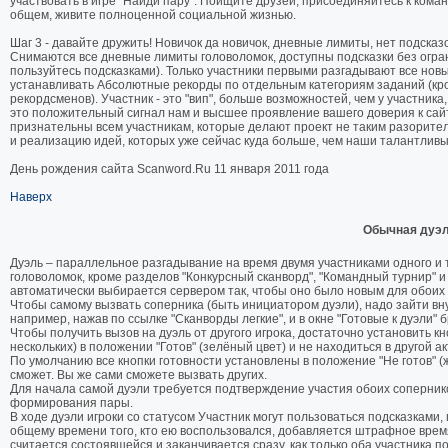
участвовать в игре "Найди пару". Поищите друзей, присоединяйтесь к кома
общем, живите полноценной социальной жизнью.
Шаг 3 - давайте дружить! Новичок да новичок, дневные лимиты, нет подсказ
Снимаются все дневные лимиты головоломок, доступны подсказки без огранич
пользуйтесь подсказками). Только участники первыми разгадывают все нов
устанавливать Абсолютные рекорды по отдельным категориям заданий (кром
рекордсменов). Участник - это "вип", больше возможностей, чем у участника, 
это положительный сигнал нам и высшее проявление вашего доверия к сайту
признательны всем участникам, которые делают проект не таким разорите
и реализацию идей, которых уже сейчас куда больше, чем наши талантлив
День рождения сайта Scanword.Ru 11 января 2011 года
Наверх
Обычная дуэ
Дуэль – параллельное разгадывание на время двумя участниками одного и т
головоломок, кроме разделов "Конкурсный сканворд", "Командный турнир" и
автоматически выбирается сервером так, чтобы оно было новым для обоих у
Чтобы самому вызвать соперника (быть инициатором дуэли), надо зайти вну
например, нажав по ссылке "Сканворды легкие", и в окне "Готовые к дуэли" б
Чтобы получить вызов на дуэль от другого игрока, достаточно установить кн
нескольких) в положении "Готов" (зелёный цвет) и не находиться в другой а
По умолчанию все кнопки готовности установлены в положение "Не готов" (ж
сможет. Вы же сами сможете вызвать других.
Для начала самой дуэли требуется подтверждение участия обоих сопернико
формирования пары.
В ходе дуэли игроки со статусом Участник могут пользоваться подсказками,
общему времени того, кто ею воспользовался, добавляется штрафное время -
считается состоявшейся и заканчивается сразу, как только оба участника 