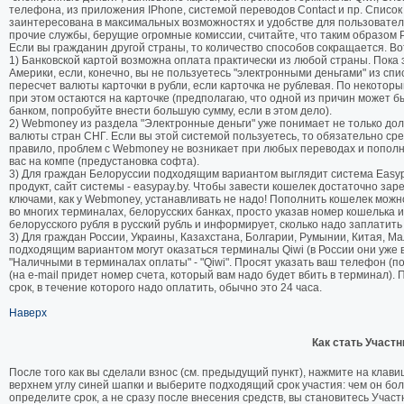
телефона, из приложения IPhone, системой переводов Contact и пр. Список
заинтересована в максимальных возможностях и удобстве для пользователе
прочие службы, берущие огромные комиссии, считайте, что таким образом Р
Если вы гражданин другой страны, то количество способов сокращается. В
1) Банковской картой возможна оплата практически из любой страны. Пока
Америки, если, конечно, вы не пользуетесь "электронными деньгами" из спи
пересчет валюты карточки в рубли, если карточка не рублевая. По некотор
при этом остаются на карточке (предполагаю, что одной из причин может
банком, попробуйте внести большую сумму, если в этом дело).
2) Webmoney из раздела "Электронные деньги" уже понимает не только долла
валюты стран СНГ. Если вы этой системой пользуетесь, то обязательно ср
правило, проблем с Webmoney не возникает при любых переводах и попол
вас на компе (предустановка софта).
3) Для граждан Белоруссии подходящим вариантом выглядит система Easyp
продукт, сайт системы - easypay.by. Чтобы завести кошелек достаточно зар
ключами, как у Webmoney, устанавливать не надо! Пополнить кошелек можн
во многих терминалах, белорусских банках, просто указав номер кошелька 
белорусского рубля в русский рубль и информирует, сколько надо заплатить в
3) Для граждан России, Украины, Казахстана, Болгарии, Румынии, Китая, Ма
подходящим вариантом могут оказаться терминалы Qiwi (в России они уже 
"Наличными в терминалах оплаты" - "Qiwi". Просят указать ваш телефон (п
(на e-mail придет номер счета, который вам надо будет вбить в терминал)
срок, в течение которого надо оплатить, обычно это 24 часа.
Наверх
Как стать Участ
После того как вы сделали взнос (см. предыдущий пункт), нажмите на клави
верхнем углу синей шапки и выберите подходящий срок участия: чем он боль
определите срок, а не сразу после внесения средств, вы становитесь Учас