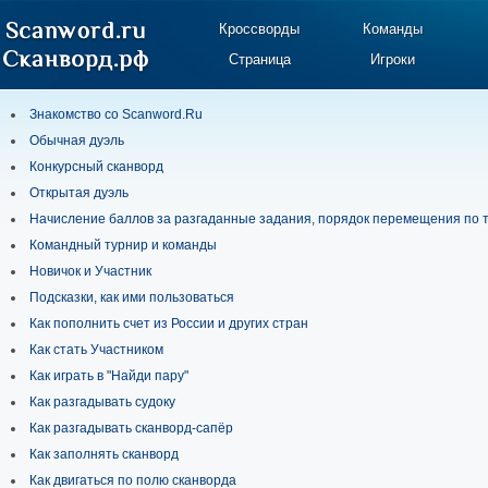
Кроссворды
Команды
Страница
Игроки
Знакомство со Scanword.Ru
Обычная дуэль
Конкурсный сканворд
Открытая дуэль
Начисление баллов за разгаданные задания, порядок перемещения по 
Командный турнир и команды
Новичок и Участник
Подсказки, как ими пользоваться
Как пополнить счет из России и других стран
Как стать Участником
Как играть в "Найди пару"
Как разгадывать судоку
Как разгадывать сканворд-сапёр
Как заполнять сканворд
Как двигаться по полю сканворда