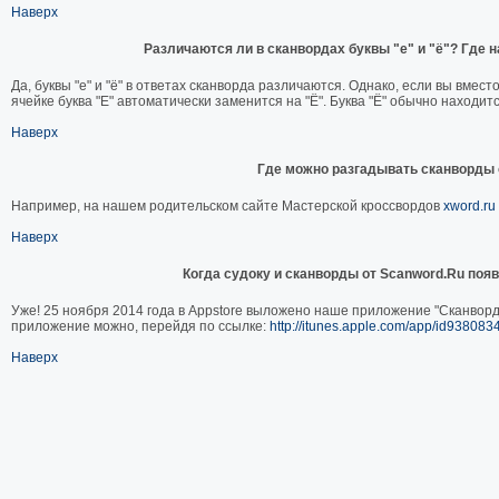
Наверх
Различаются ли в сканвордах буквы "е" и "ё"? Где 
Да, буквы "е" и "ё" в ответах сканворда различаются. Однако, если вы вместо
ячейке буква "Е" автоматически заменится на "Ё". Буква "Ё" обычно находитс
Наверх
Где можно разгадывать сканворды 
Например, на нашем родительском сайте Мастерской кроссвордов
xword.ru
Наверх
Когда судоку и сканворды от Scanword.Ru поя
Уже! 25 ноября 2014 года в Appstore выложено наше приложение "Сканворд.
приложение можно, перейдя по ссылке:
http://itunes.apple.com/app/id938083
Наверх