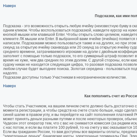
Наверх
Подсказки, как ими по
Подсказка - это возможность открыть любую ячейку (неизвестную букву в ск
одним кликом. Чтобы воспользоваться подсказкой, наведите курсор на нужну
кнопкой мышки или клавишой Enter. Чтобы открыть слово целиком, наведите
кликните ЛК мышки или Enter. В выбранной вами ячейке (ячейках) появится п
написали. Подсказками можно пользоваться также и на дуэлях, но при этом
секунд за открытую ячейку сканворда или 20 секунд за открытую ячейку су
среднего времени, затрачиваемого игроками на дуэли с двойным коэффицие
заполнит с помощью только подсказок, то его суммарный штраф позволит вт
время не хуже, чем два средних по этим дуэлям. С другой стороны, если ка
судоку никак не находится следующая цифра, то разовая подсказка позволи
любом случае будет выгоднее поиска. Золотая середина - пользоваться подск
надолго.
Подсказки доступны только Участникам в неограниченном количестве.
Наверх
Как пополнить счет из Росси
Чтобы стать Участником, на вашем личном счете должно быть достаточно ср
момента регистрации, а чтобы средств на счете стало больше, надо сделать
синей шапке в правом углу, и вы перейдете на сайт пополнения платежей Р
может принять деньги разными путями и после некоторых проверок, обычно 
Чудесен этот оператор тем, что с вас не снимается комиссия (за редким 
с нас потом, и если вы платите 100 рублей, то на счету у вас оказывается 10
Если вы гражданин России, то вам доступны все варианты оплаты, предлага
"электронные деньги", банковские карты, электронные терминалы Qiwi, Эле