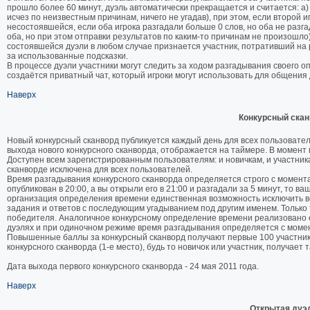
прошло более 60 минут, дуэль автоматически прекращается и считается: а) н
исчез по неизвестным причинам, ничего не угадав), при этом, если второй иг
несостоявшейся, если оба игрока разгадали больше 0 слов, но оба не разгад
оба, но при этом отправки результатов по каким-то причинам не произошло
состоявшейся дуэли в любом случае признается участник, потративший на
за использованные подсказки.
В процессе дуэли участники могут следить за ходом разгадывания своего о
создаётся приватный чат, который игроки могут использовать для общения д
Наверх
Конкурсный скан
Новый конкурсный сканворд публикуется каждый день для всех пользовател
выхода нового конкурсного сканворда, отображается на таймере. В момент 
Доступен всем зарегистрированным пользователям: и новичкам, и участник
сканворде исключена для всех пользователей.
Время разгадывания конкурсного сканворда определяется строго с момента 
опубликован в 20:00, а вы открыли его в 21:00 и разгадали за 5 минут, то в
организация определения времени единственная возможность исключить 
задания и ответов с последующим угадыванием под другим именем. Только
победителя. Аналогичное конкурсному определение времени реализовано е
дуэлях и при одиночном режиме время разгадывания определяется с момен
Повышенные баллы за конкурсный сканворд получают первые 100 участник
конкурсного сканворда (1-е место), будь то новичок или участник, получает
Дата выхода первого конкурсного сканворда - 24 мая 2011 года.
Наверх
Открытая дуэ