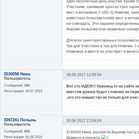
один бесплатный день участия. Кроме то
Участники, занявшие одно из трех зара
мест в интервале 2-100, б) Новички, за
известных пользователям) мест в интер
не совпадать. Эти заранее определенны
Форуме пользователи правильно назовут
Для всех заинтересованных пользовател
три для Участника и три для Новичка. 1-
Новичков, в квесте не участвует и менять
ID30058 Нина
30.08.2017 12:55:54
Пользователь
Сообщений:
284
Вот это ИДЕЯ!!! Наконец-то на сайте о
Регистрация:
04.07.2013
квестом думаю будет сложнее на первы
,что это новшество не только для участ
ID47241 Полынь
30.08.2017 13:04:04
Пользователь
Сообщений:
800
ID30058 Нина: респект!!к Вашему посту 
Регистрация:
05.05.2016
Демиссе в пролете