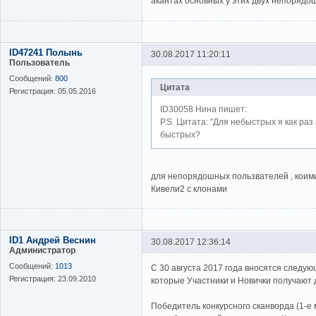
акантах основных у этих двух непорядо
ID47241 Полынь
30.08.2017 11:20:11
Пользователь
Сообщений:
800
Цитата
Регистрация:
05.05.2016
ID30058 Нина пишет:
P.S. Цитата: "Для небыстрых я как раз
быстрых?
для непорядошных пользвателей , коими
Кивели2 с клонами
ID1 Андрей Веснин
30.08.2017 12:36:14
Администратор
Сообщений:
1013
С 30 августа 2017 года вносятся следу
Регистрация:
23.09.2010
которые Участники и Новички получают 
Победитель конкурсного сканворда (1-е 