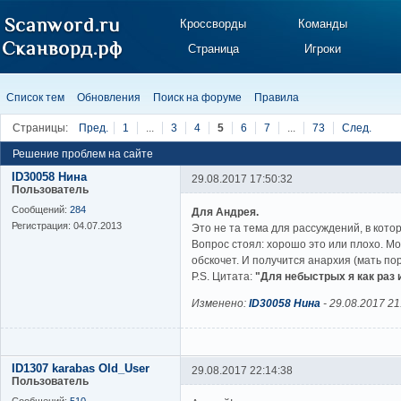
Кроссворды
Команды
Страница
Игроки
Список тем
Обновления
Поиск на форуме
Правила
Страницы:
Пред.
1
...
3
4
5
6
7
...
73
След.
Решение проблем на сайте
ID30058 Нина
29.08.2017 17:50:32
Пользователь
Сообщений:
284
Для Андрея.
Регистрация:
04.07.2013
Это не та тема для рассуждений, в кот
Вопрос стоял: хорошо это или плохо. Мо
обскочет. И получится анархия (мать поря
P.S. Цитата:
"Для небыстрых я как раз 
Изменено:
ID30058 Нина
-
29.08.2017 21
ID1307 karabas Old_User
29.08.2017 22:14:38
Пользователь
Сообщений:
510