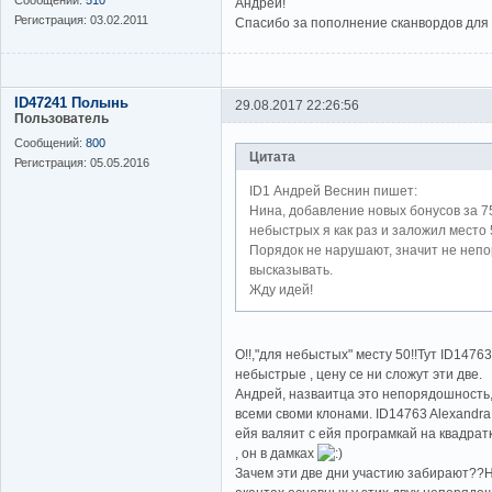
Андрей!
Регистрация:
03.02.2011
Спасибо за пополнение сканвордов для
ID47241 Полынь
29.08.2017 22:26:56
Пользователь
Сообщений:
800
Цитата
Регистрация:
05.05.2016
ID1 Андрей Веснин пишет:
Нина, добавление новых бонусов за 75
небыстрых я как раз и заложил место
Порядок не нарушают, значит не непо
высказывать.
Жду идей!
О!!,"для небыстых" месту 50!!Тут ID1476
небыстрые , цену се ни сложут эти две.
Андрей, назваитца это непорядошность
всеми своми клонами. ID14763 Alexandra
ейя валяит с ейя програмкай на квадратк
, он в дамках
Зачем эти две дни участию забирают??На