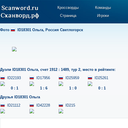
Кроссворды
Команды
Страница
Игроки
Фото
ID18301 Ольга
,
Россия Светлогорск
Дуэли
ID18301 Ольга
,
счет 1912 : 1489
,
тур 2
,
место в рейтинге:
ID22193
ID17956
ID25959
ID25261
0
:
1
1
:
6
1
:
0
0
:
1
Друзья
ID18301 Ольга
ID21112
ID42228
ID215