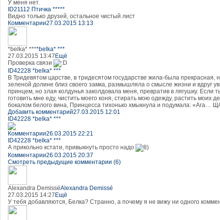
У меня нет.
ID21112 Птичка *****
Видно только друзей, остальное чистый лист
Комментарии
27.03.2015 13:13
*belka* ***
*belka* ***
27.03.2015 13:47
Ещё
Проверка связи
ID42228 *belka* ***
В Тридевятом царстве, в тридесятом государстве жила-была прекрасная, 
зеленой долине близ своего замка, размышляла о смысле жизни и вдруг ув
принцем, но злая колдунья заколдовала меня, превратив в лягушку. Если т
готовить мне еду, чистить моего коня, стирать мою одежду, растить моих д
бокалом белого вина, Принцесса тихонько хмыкнула и подумала: «Ага… 
Добавить комментарий
27.03.2015 12:01
ID42228 *belka* ***
Комментарии
26.03.2015 22:21
ID42228 *belka* ***
А прикольно кстати, привыкнуть просто надо
Комментарии
26.03.2015 20:37
Смотреть предыдущие комментарии (6)
Alexandra Demissé
Alexandra Demissé
27.03.2015 14:27
Ещё
У тебя добавляются, Белка? Странно, а почему я не вижу ни одного комме