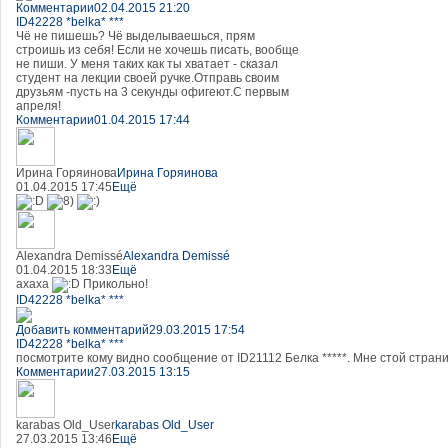
Комментарии
02.04.2015 21:20
ID42228 *belka* ***
Чё не пишешь? Чё выделываешься, прям
строишь из себя! Если не хочешь писать, вообще
не пиши. У меня таких как ты хватает - сказал
студент на лекции своей ручке.Отправь своим
друзьям -пусть на 3 секунды офигеют.С первым
апреля!
Комментарии
01.04.2015 17:44
Ирина Горяинова
Ирина Горяинова
01.04.2015 17:45
Ещё
Alexandra Demissé
Alexandra Demissé
01.04.2015 18:33
Ещё
ахаха
Прикольно!
ID42228 *belka* ***
Добавить комментарий
29.03.2015 17:54
ID42228 *belka* ***
посмотрите кому видно сообщение от ID21112 Белка *****. Мне стой страниц
Комментарии
27.03.2015 13:15
karabas Old_User
karabas Old_User
27.03.2015 13:46
Ещё