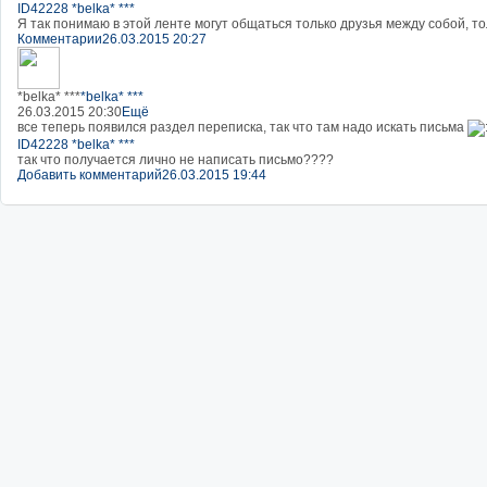
ID42228 *belka* ***
Я так понимаю в этой ленте могут общаться только друзья между собой, тол
Комментарии
26.03.2015 20:27
*belka* ***
*belka* ***
26.03.2015 20:30
Ещё
все теперь появился раздел переписка, так что там надо искать письма
ID42228 *belka* ***
так что получается лично не написать письмо????
Добавить комментарий
26.03.2015 19:44