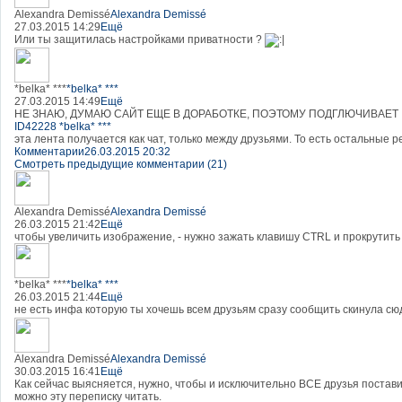
Alexandra Demissé
Alexandra Demissé
27.03.2015 14:29
Ещё
Или ты защитилась настройками приватности ?
*belka* ***
*belka* ***
27.03.2015 14:49
Ещё
НЕ ЗНАЮ, ДУМАЮ САЙТ ЕЩЕ В ДОРАБОТКЕ, ПОЭТОМУ ПОДГЛЮЧИВАЕТ
ID42228 *belka* ***
эта лента получается как чат, только между друзьями. То есть остальные р
Комментарии
26.03.2015 20:32
Смотреть предыдущие комментарии (21)
Alexandra Demissé
Alexandra Demissé
26.03.2015 21:42
Ещё
чтобы увеличить изображение, - нужно зажать клавишу CTRL и прокрутить 
*belka* ***
*belka* ***
26.03.2015 21:44
Ещё
не есть инфа которую ты хочешь всем друзьям сразу сообщить скинула сюд
Alexandra Demissé
Alexandra Demissé
30.03.2015 16:41
Ещё
Как сейчас выясняется, нужно, чтобы и исключительно ВСЕ друзья поста
можно эту переписку читать.