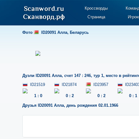
Кроссворды
Коман
Страница
Игрок
Фото
ID20091 Алла
,
Беларусь
Дуэли
ID20091 Алла
,
счет 147 : 246
,
тур 1
,
место в рейтинг
ID21519
ID21874
ID23957
ID2340
1
:
0
0
:
2
0
:
2
0
:
1
Друзья
ID20091 Алла
,
день рождения 02.01.1966