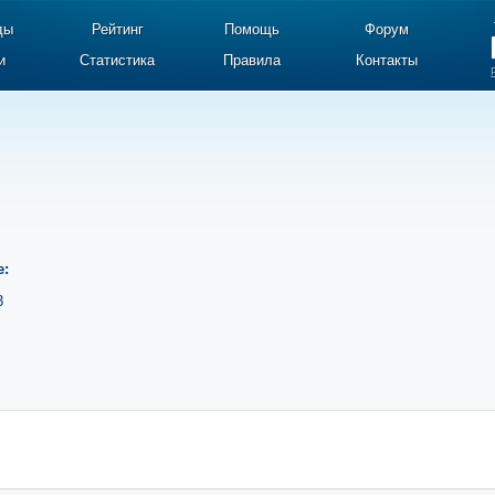
ды
Рейтинг
Помощь
Форум
и
Статистика
Правила
Контакты
е:
3