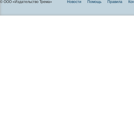
© ООО «Издательство Трема»
Новости
Помощь
Правила
Ко