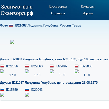
Кроссворды
Команды
Страница
Игроки
Фото
ID21087 Людмила Голубева
,
Россия Тверь
Дуэли
ID21087 Людмила Голубева
,
счет 659 : 189
,
тур 10
,
место в рей
ID22856
ID22860
ID22897
ID22806
1
:
0
1
:
0
1
:
0
1
:
0
Друзья
ID21087 Людмила Голубева
,
день рождения 27.08.1975
ID15859
ID22043