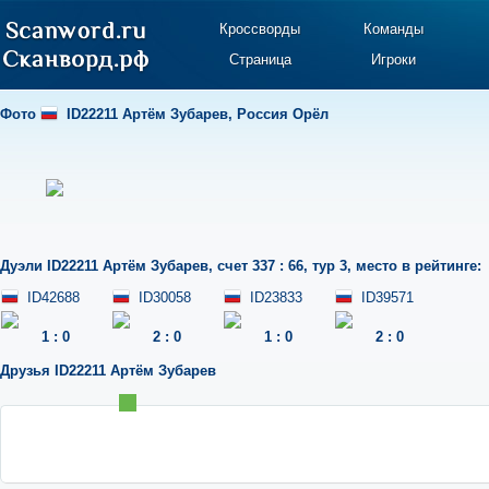
Кроссворды
Команды
Страница
Игроки
Фото
ID22211 Артём Зубарев
,
Россия Орёл
Дуэли
ID22211 Артём Зубарев
,
счет 337 : 66
,
тур 3
,
место в рейтинге:
ID42688
ID30058
ID23833
ID39571
1
:
0
2
:
0
1
:
0
2
:
0
Друзья
ID22211 Артём Зубарев