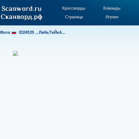
Кроссворды
Команды
Страница
Игроки
Фото
ID24539 ...ЛеНьТяЙкА...