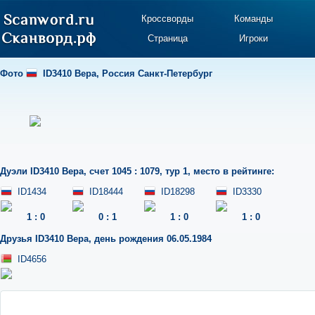
Кроссворды
Команды
Страница
Игроки
Фото
ID3410 Вера
,
Россия Санкт-Петербург
Дуэли
ID3410 Вера
,
счет 1045 : 1079
,
тур 1
,
место в рейтинге:
ID1434
ID18444
ID18298
ID3330
1
:
0
0
:
1
1
:
0
1
:
0
Друзья
ID3410 Вера
,
день рождения 06.05.1984
ID4656