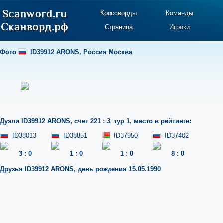
Кроссворды
Команды
Страница
Игроки
Фото
ID39912 ARONS
,
Россия Москва
Дуэли
ID39912 ARONS
,
счет 221 : 3
,
тур 1
,
место в рейтинге:
ID38013
ID38851
ID37950
ID37402
3
:
0
1
:
0
1
:
0
8
:
0
Друзья
ID39912 ARONS
,
день рождения 15.05.1990