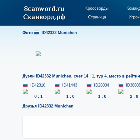
Кроссворды
Коман
Страница
Игрок
Фото
ID42332 Munichen
Дуэли
ID42332 Munichen
,
счет 14 : 1
,
тур 4
,
место в рейтин
ID42316
ID41443
ID26034
ID3803
0
:
1
1
:
0
1
:
0
2
:
0
Друзья
ID42332 Munichen