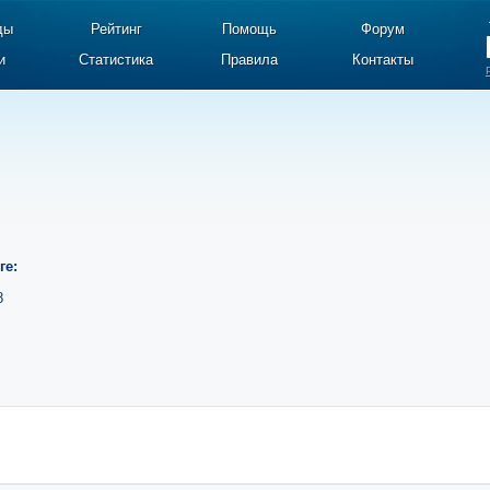
ды
Рейтинг
Помощь
Форум
и
Статистика
Правила
Контакты
ге:
8