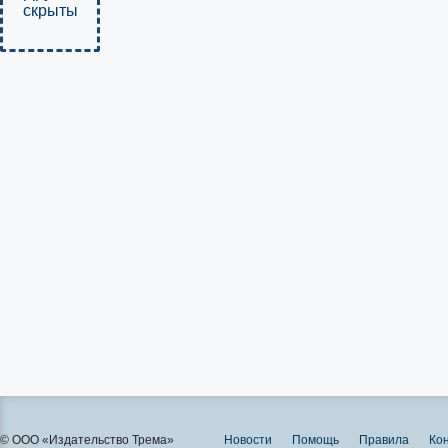
скрыты
© ООО «Издательство Трема»
Новости
Помощь
Правила
Ко