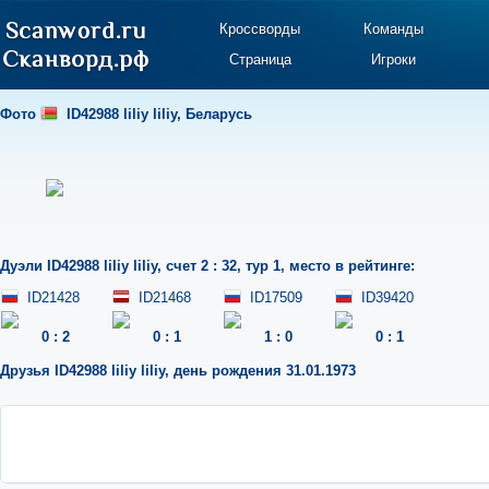
Кроссворды
Команды
Страница
Игроки
Фото
ID42988 liliy liliy
,
Беларусь
Дуэли
ID42988 liliy liliy
,
счет 2 : 32
,
тур 1
,
место в рейтинге:
ID21428
ID21468
ID17509
ID39420
0
:
2
0
:
1
1
:
0
0
:
1
Друзья
ID42988 liliy liliy
,
день рождения 31.01.1973