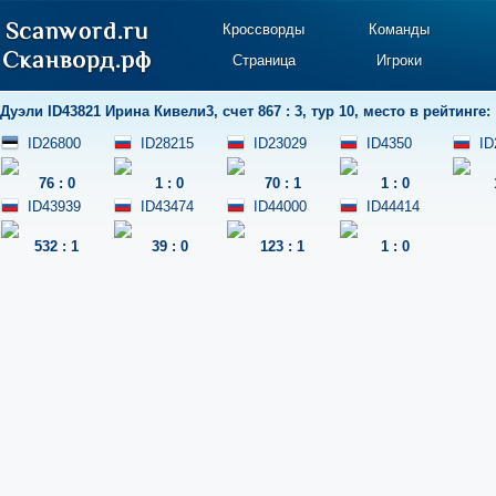
Кроссворды
Команды
Страница
Игроки
Дуэли
ID43821 Ирина Кивели3
,
счет 867 : 3
,
тур 10
,
место в рейтинге:
ID26800
ID28215
ID23029
ID4350
ID
76
:
0
1
:
0
70
:
1
1
:
0
ID43939
ID43474
ID44000
ID44414
532
:
1
39
:
0
123
:
1
1
:
0