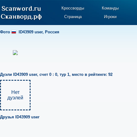
Кроссворды
Команды
Страница
Игроки
Фото
ID43909 user
,
Россия
Дуэли
ID43909 user
,
счет 0 : 0
,
тур 1
,
место в рейтинге: 92
Нет
дуэлей
Друзья
ID43909 user