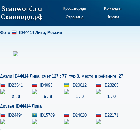
Кроссворды
Команды
Страница
Игроки
Фото
ID44414 Лика
,
Россия
Дуэли
ID44414 Лика
,
счет 127 : 77
,
тур 3
,
место в рейтинге: 27
ID23541
ID4093
ID20012
ID23265
2
:
0
6
:
8
1
:
0
1
:
0
Друзья
ID44414 Лика
ID24494
ID15789
ID24020
ID22171