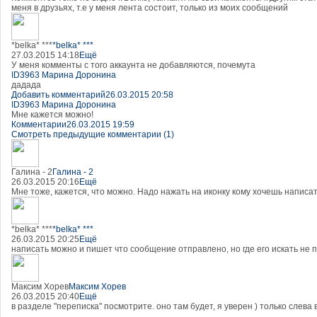
меня в друзьях, т.е у меня лента состоит, только из моих сообщений
*belka* ***
*belka* ***
27.03.2015 14:18
Ещё
У меня комменты с того аккаунта не добавляются, почемута
ID3963 Марина Доронина
дадада
Добавить комментарий
26.03.2015 20:58
ID3963 Марина Доронина
Мне кажется можно!
Комментарии
26.03.2015 19:59
Смотреть предыдущие комментарии (1)
Галина - 2
Галина - 2
26.03.2015 20:16
Ещё
Мне тоже, кажется, что можно. Надо нажать на иконку кому хочешь написа
*belka* ***
*belka* ***
26.03.2015 20:25
Ещё
написать можно и пишет что сообщение отправлено, но где его искать не п
Максим Хорев
Максим Хорев
26.03.2015 20:40
Ещё
в разделе "переписка" посмотрите. оно там будет, я уверен ) только слев