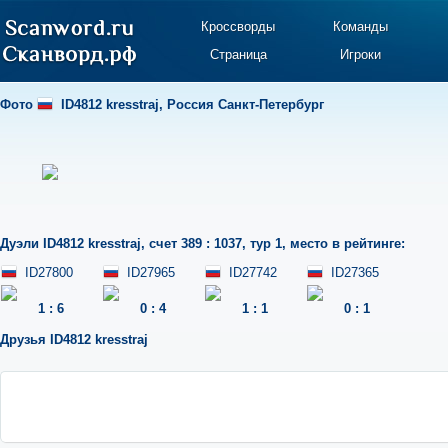
Кроссворды
Команды
Страница
Игроки
Фото
ID4812 kresstraj
,
Россия Санкт-Петербург
Дуэли
ID4812 kresstraj
,
счет 389 : 1037
,
тур 1
,
место в рейтинге:
ID27800
ID27965
ID27742
ID27365
1
:
6
0
:
4
1
:
1
0
:
1
Друзья
ID4812 kresstraj