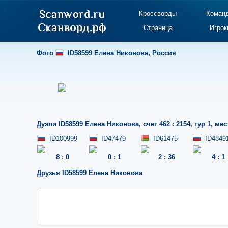
Кроссворды
Коман
Страница
Игрок
Фото
ID58599 Елена Никонова
,
Россия
Дуэли
ID58599 Елена Никонова
,
счет 462 : 2154
,
тур 1
,
мес
ID100999
ID47479
ID61475
ID4849
8
:
0
0
:
1
2
:
36
4
:
1
Друзья
ID58599 Елена Никонова