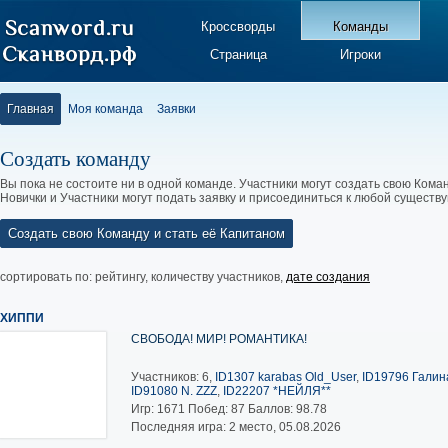
Кроссворды
Команды
Страница
Игроки
Главная
Моя команда
Заявки
Создать команду
Вы пока не состоите ни в одной команде. Участники могут создать свою Коман
Новички и Участники могут подать заявку и присоединиться к любой существ
Создать свою Команду и стать её Капитаном
сортировать по:
рейтингу
,
количеству участников
,
дате создания
ХИППИ
СВОБОДА! МИР! РОМАНТИКА!
Участников: 6,
ID1307 karabas Old_User
,
ID19796 Галина
ID91080 N. ZZZ
,
ID22207 *НЕЙЛЯ**
Игр:
1671
Побед:
87
Баллов:
98.78
Последняя игра: 2 место, 05.08.2026