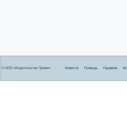
© ООО «Издательство Трема»
Новости
Помощь
Правила
Ко