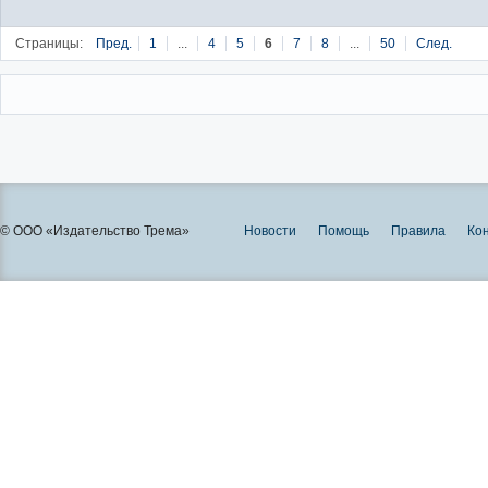
Страницы:
Пред.
1
...
4
5
6
7
8
...
50
След.
© ООО «Издательство Трема»
Новости
Помощь
Правила
Ко