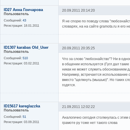
ID27 Анна Гончарова
20.09.2011 20:14:20
Пользователь
Сообщений:
43
Я не спорю по поводу слова "любознайств
Регистрация:
18.01.2011
словарях, на на сайте gramota.ru я его н
ID1307 karabas Old_User
20.09.2011 20:35:25
Пользователь
Сообщений:
510
Что за слово "любознайство"? Ни в одном
Регистрация:
03.02.2011
в общении используется (Гугл дал такие
никак не может служить обоснованием д
Например, встречается использование с
вместо "щелкнуть (мышью)". Но таких сло
годятся.
ID15617 kareglazzka
21.09.2011 12:02:22
Пользователь
Сообщений:
51
Аналогично сегодня столкнулась с этим 
Регистрация:
03.09.2011
грамоте ру тоже нет такого слова