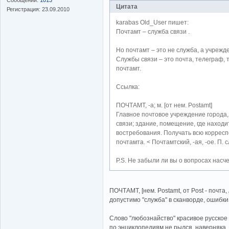
Цитата
Регистрация:
23.09.2010
karabas Old_User пишет:
Почтамт – служба связи .
Но почтамт – это не служба, а учрежд
Службы связи – это почта, телеграф, т
почтамт.
Ссылка:
ПОЧТАМТ, -а; м. [от нем. Postamt]
Главное почтовое учреждение города
связи; здание, помещение, где находи
востребования. Получать всю коррес
почтамта. < Почтамтский, -ая, -ое. П.
P.S. Не забыли ли вы о вопросах насч
ПОЧТАМТ, [нем. Postamt, от Post - почта,
допустимо "служба" в сканворде, ошибки 
Слово "любознайство" красивое русское 
по энциклопедиям не рылся, наверняка, 