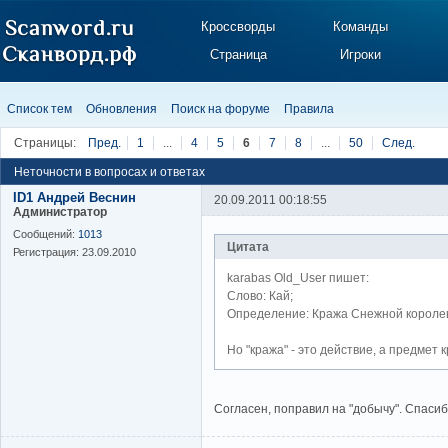
Кроссворды
Команды
Страница
Игроки
Список тем
Обновления
Поиск на форуме
Правила
Страницы:
Пред.
1
...
4
5
6
7
8
...
50
След.
Неточности в вопросах и ответах
ID1 Андрей Веснин
20.09.2011 00:18:55
Администратор
Сообщений:
1013
Цитата
Регистрация:
23.09.2010
karabas Old_User пишет:
Слово: Кай;
Определение: Кража Снежной короле
Но "кража" - это действие, а предмет 
Согласен, поправил на "добычу". Спасиб