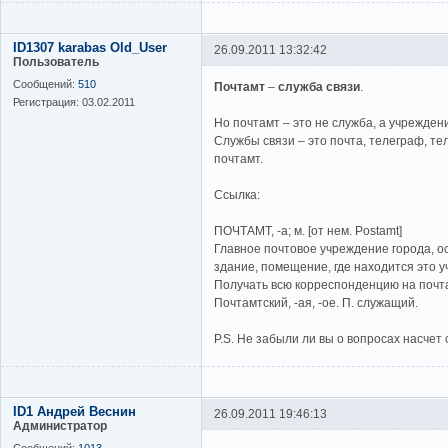
ID1307 karabas Old_User
26.09.2011 13:32:42
Пользователь
Сообщений:
510
Почтамт
–
служба связи
.
Регистрация:
03.02.2011
Но почтамт – это не служба, а учрежден
Службы связи – это почта, телеграф, тел
почтамт.
Ссылка:
ПОЧТАМТ, -а; м. [от нем. Postamt]
Главное почтовое учреждение города, 
здание, помещение, где находится это у
Получать всю корреспонденцию на почта
Почтамтский, -ая, -ое. П. служащий.
P.S. Не забыли ли вы о вопросах насчет
ID1 Андрей Веснин
26.09.2011 19:46:13
Администратор
Сообщений:
1013