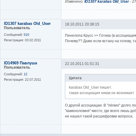
Изменено:
ID1307 karabas Old_User
-
27
ID1307 karabas Old_User
18.10.2011 20:38:15
Пользователь
Сообщений:
510
Пенелопа Крусс => Готика (в ассоциация
Регистрация:
03.02.2011
Почему?? Даже если встану на голову, т
ID14969 Павлуша
22.10.2011 01:51:31
Пользователь
Сообщений:
12
Цитата
Регистрация:
22.07.2011
karabas Old_User пишет:
такая ассоциация никак не возникает
О другой ассоциации. В "лёгких" долго л
"каменоломня"-место, где всего лишь д
не нашел такой расшифровки вопроса.